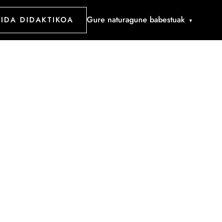
Gure naturagune babestuak
IDA DIDAKTIKOA
▾