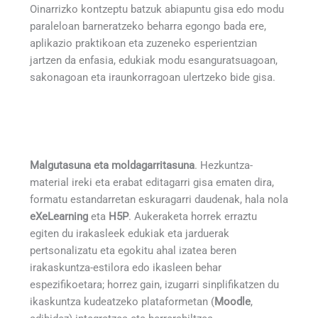
Oinarrizko kontzeptu batzuk abiapuntu gisa edo modu
paraleloan barneratzeko beharra egongo bada ere,
aplikazio praktikoan eta zuzeneko esperientzian
jartzen da enfasia, edukiak modu esanguratsuagoan,
sakonagoan eta iraunkorragoan ulertzeko bide gisa.
Malgutasuna eta moldagarritasuna
. Hezkuntza-
material ireki eta erabat editagarri gisa ematen dira,
formatu estandarretan eskuragarri daudenak, hala nola
eXeLearning
eta
H5P
. Aukeraketa horrek erraztu
egiten du irakasleek edukiak eta jarduerak
pertsonalizatu eta egokitu ahal izatea beren
irakaskuntza-estilora edo ikasleen behar
espezifikoetara; horrez gain, izugarri sinplifikatzen du
ikaskuntza kudeatzeko plataformetan (
Moodle
,