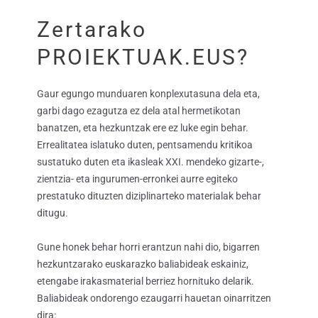
Zertarako
PROIEKTUAK.EUS?
Gaur egungo munduaren konplexutasuna dela eta,
garbi dago ezagutza ez dela atal hermetikotan
banatzen, eta hezkuntzak ere ez luke egin behar.
Errealitatea islatuko duten, pentsamendu kritikoa
sustatuko duten eta ikasleak XXI. mendeko gizarte-,
zientzia- eta ingurumen-erronkei aurre egiteko
prestatuko dituzten diziplinarteko materialak behar
ditugu.
Gune honek behar horri erantzun nahi dio, bigarren
hezkuntzarako euskarazko baliabideak eskainiz,
etengabe irakasmaterial berriez hornituko delarik.
Baliabideak ondorengo ezaugarri hauetan oinarritzen
dira: