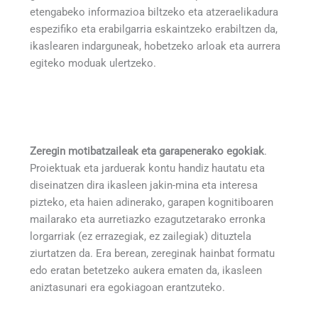
etengabeko informazioa biltzeko eta atzeraelikadura
espezifiko eta erabilgarria eskaintzeko erabiltzen da,
ikaslearen indarguneak, hobetzeko arloak eta aurrera
egiteko moduak ulertzeko.
Zeregin motibatzaileak eta garapenerako egokiak
.
Proiektuak eta jarduerak kontu handiz hautatu eta
diseinatzen dira ikasleen jakin-mina eta interesa
pizteko, eta haien adinerako, garapen kognitiboaren
mailarako eta aurretiazko ezagutzetarako erronka
lorgarriak (ez errazegiak, ez zailegiak) dituztela
ziurtatzen da. Era berean, zereginak hainbat formatu
edo eratan betetzeko aukera ematen da, ikasleen
aniztasunari era egokiagoan erantzuteko.