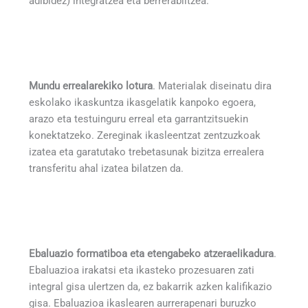
adibidez) integratzea eta berrerabiltzea.
Mundu errealarekiko lotura
. Materialak diseinatu dira
eskolako ikaskuntza ikasgelatik kanpoko egoera,
arazo eta testuinguru erreal eta garrantzitsuekin
konektatzeko. Zereginak ikasleentzat zentzuzkoak
izatea eta garatutako trebetasunak bizitza errealera
transferitu ahal izatea bilatzen da.
Ebaluazio formatiboa eta etengabeko atzeraelikadura
.
Ebaluazioa irakatsi eta ikasteko prozesuaren zati
integral gisa ulertzen da, ez bakarrik azken kalifikazio
gisa. Ebaluazioa ikaslearen aurrerapenari buruzko