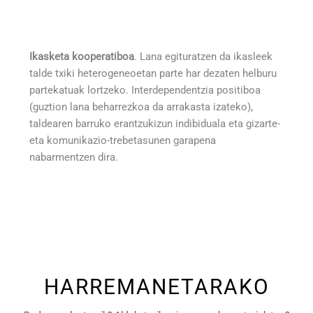
Ikasketa kooperatiboa
. Lana egituratzen da ikasleek
talde txiki heterogeneoetan parte har dezaten helburu
partekatuak lortzeko. Interdependentzia positiboa
(guztion lana beharrezkoa da arrakasta izateko),
taldearen barruko erantzukizun indibiduala eta gizarte-
eta komunikazio-trebetasunen garapena
nabarmentzen dira.
HARREMANETARAKO