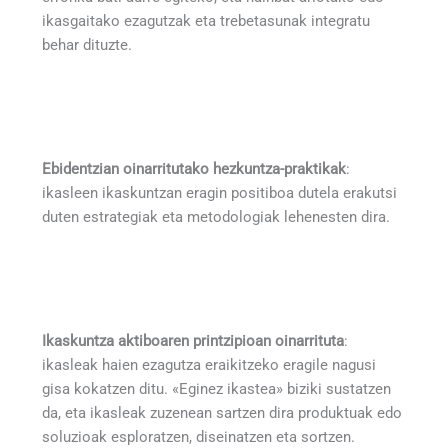
ikasgaitako ezagutzak eta trebetasunak integratu
behar dituzte.
Ebidentzian oinarritutako hezkuntza-praktikak
:
ikasleen ikaskuntzan eragin positiboa dutela erakutsi
duten estrategiak eta metodologiak lehenesten dira.
Ikaskuntza aktiboaren printzipioan oinarrituta
:
ikasleak haien ezagutza eraikitzeko eragile nagusi
gisa kokatzen ditu. «Eginez ikastea» biziki sustatzen
da, eta ikasleak zuzenean sartzen dira produktuak edo
soluzioak esploratzen, diseinatzen eta sortzen.