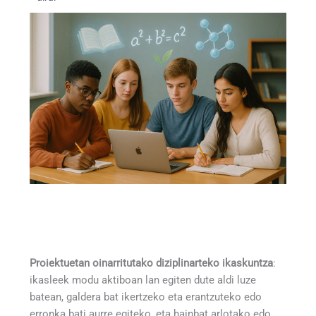
Proiektuetan oinarritutako diziplinarteko ikaskuntza
:
ikasleek modu aktiboan lan egiten dute aldi luze
batean, galdera bat ikertzeko eta erantzuteko edo
erronka bati aurre egiteko, eta hainbat arlotako edo