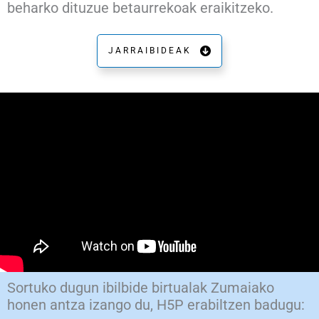
beharko dituzue betaurrekoak eraikitzeko.
JARRAIBIDEAK
Sortuko dugun ibilbide birtualak Zumaiako
honen antza izango du, H5P erabiltzen badugu: