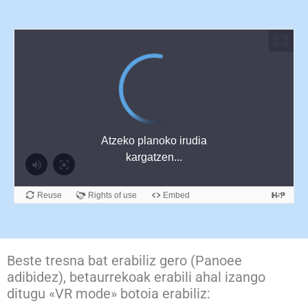
Beste tresna bat erabiliz gero (Panoee
adibidez), betaurrekoak erabili ahal izango
ditugu «VR mode» botoia erabiliz: