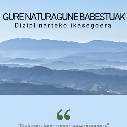
GURE NATURAGUNE BABESTUAK
Diziplinarteko ikasegoera
“Naturan dago munduaren iraupena”