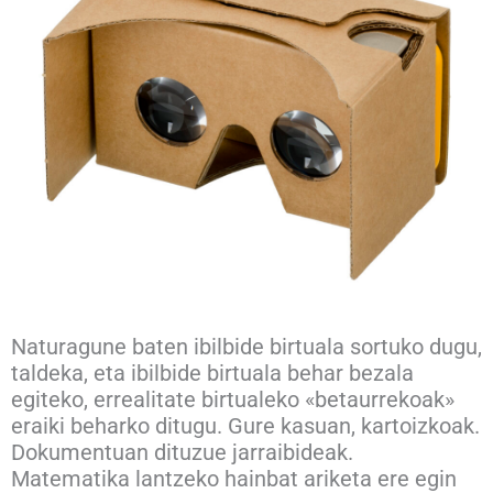
Naturagune baten ibilbide birtuala sortuko dugu,
taldeka, eta ibilbide birtuala behar bezala
egiteko, errealitate birtualeko «betaurrekoak»
eraiki beharko ditugu. Gure kasuan, kartoizkoak.
Dokumentuan dituzue jarraibideak.
Matematika lantzeko hainbat ariketa ere egin